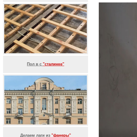
Пол в с
"сталинке"
Делаем лаги из
"фанеры"