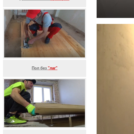
Пол без
"лаг"