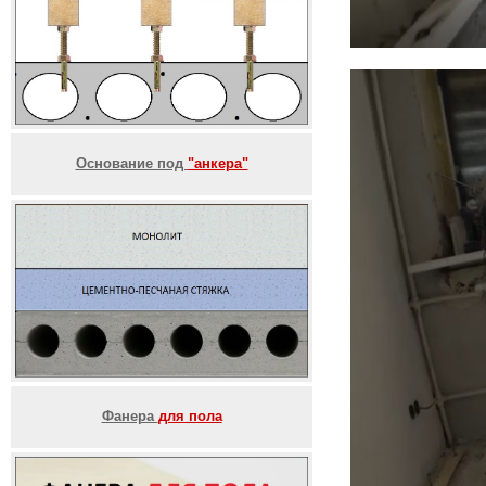
Основание под
"анкера"
Фанера
для пола