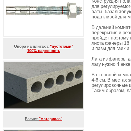
Конструкция пола,
для регулируемог
ваты, базальтову
податливой для м
В дальней комнат
перекрытия и рез
пройдет, поэтому
листа фанеры 18 
Опора на плитах с
"пустотами"
и пазы для гаек и
100% надежность
Лага из фанеры д
лагу нужно 4 анке
В основной комна
4-6 см. В местах
регулировочные ш
Таким образом, ла
Расчет
"материала"