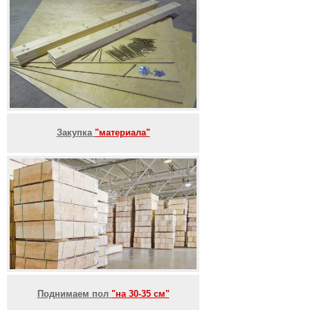
Закупка
"материала"
Поднимаем пол
"на 30-35 см"