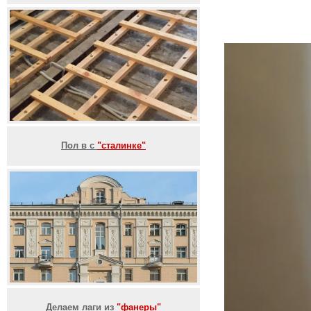
Пол в с
"сталинке"
Делаем лаги из
"фанеры"