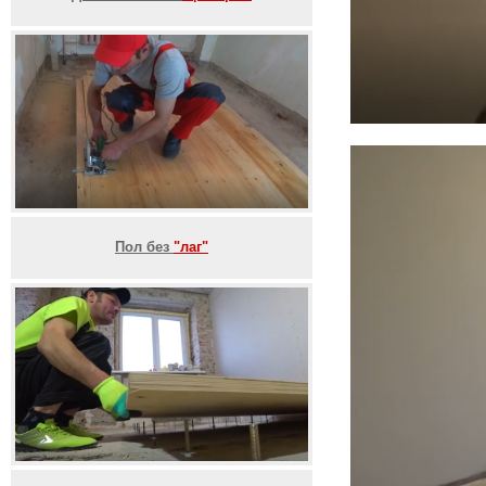
Пол без
"лаг"