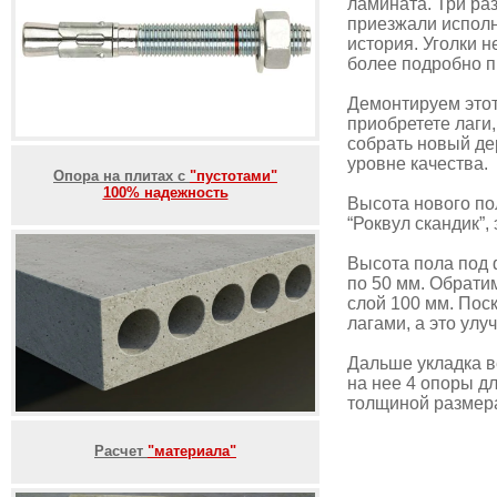
ламината. Три ра
приезжали исполн
история. Уголки 
более подробно п
Демонтируем этот
приобретете лаги
собрать новый де
уровне качества.
Опора на плитах с
"пустотами"
100% надежность
Высота нового по
“Роквул скандик”,
Высота пола под 
по 50 мм. Обрати
слой 100 мм. Пос
лагами, а это ул
Дальше укладка в
на нее 4 опоры д
толщиной размер
Расчет
"материала"