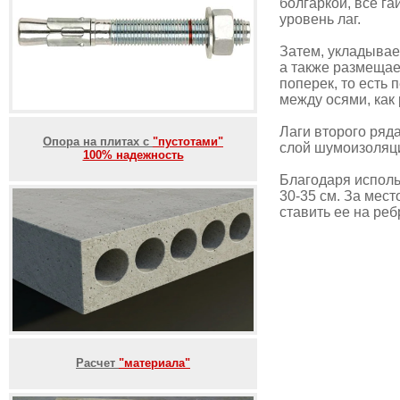
болгаркой, все г
уровень лаг.
Затем, укладывае
а также размещае
поперек, то есть 
между осями, как
Лаги второго ряд
Опора на плитах с
"пустотами"
слой шумоизоляци
100% надежность
Благодаря исполь
30-35 см. За мест
ставить ее на реб
Расчет
"материала"