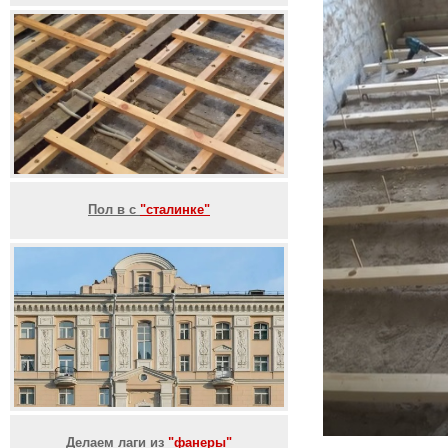
Пол в с
"сталинке"
Делаем лаги из
"фанеры"