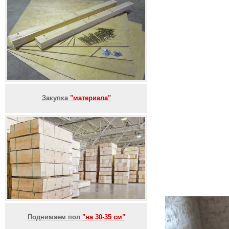
Закупка
"материала"
Поднимаем пол
"на 30-35 см"