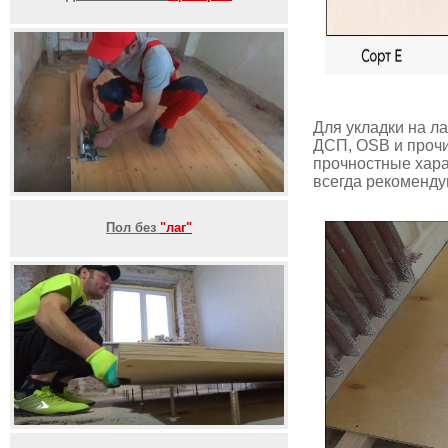
Для укладки на л
ДСП, OSB и прочи
прочностные хара
всегда рекоменду
Пол без
"лаг"