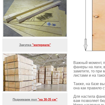
Закупка
"материала"
Важный момент, 
фанеры на лаги, в
заметите, то при
листами и на так
Также, на базе вы
она как правило 
Для настила фане
Поднимаем пол
"на 30-35 см"
вам позволяет бю
Ниже наглядно вы