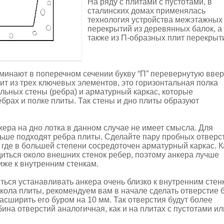
На ряду с плитами с пустотами, в
сталинских домах применялась
технология устройства межэтажных
перекрытий из деревянных балок, а
также из П-образных плит перекрыт
минают в поперечном сечении букву “П” перевернутую ввер
ит из трех ключевых элементов, это горизонтальная полка
альных стены (ребра) и арматурный каркас, которые
ебрах и полке плиты. Так стены и дно плиты образуют
кера на дно лотка в данном случае не имеет смысла. Для
льше подходят ребра плиты. Сделайте пару пробных отверс
 где в большей степени сосредоточен арматурный каркас. К
диться около внешних стенок ребер, поэтому анкера лучше
иже к внутренним стенкам.
ться устанавливать анкера очень близко к внутренним стен
скола плиты, рекомендуем вам в начале сделать отверстие 
расширить его буром на 10 мм. Так отверстия будут более
ина отверстий аналогичная, как и на плитах с пустотами ил