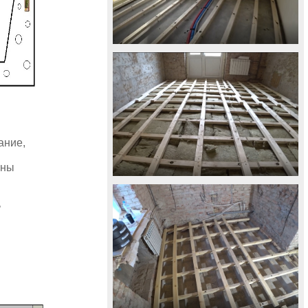
ание,
ены
ь