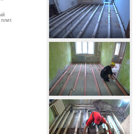
тий
 плит.