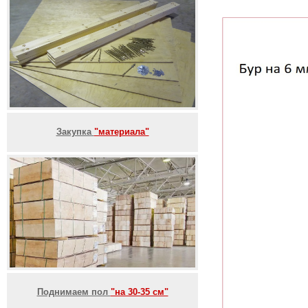
Закупка
"материала"
Поднимаем пол
"на 30-35 см"