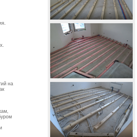
ия.
х.
тий на
ак
кам,
буром
и