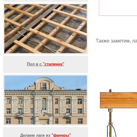
Также заметим, л
Пол в с
"сталинке"
Делаем лаги из
"фанеры"