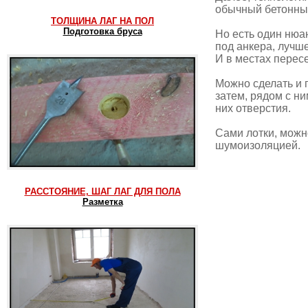
обычный бетонный
ТОЛЩИНА ЛАГ НА ПОЛ
Подготовка бруса
Но есть один нюа
под анкера, лучш
И в местах пересе
Можно сделать и п
затем, рядом с н
них отверстия.
Сами лотки, можн
шумоизоляцией.
РАССТОЯНИЕ, ШАГ ЛАГ ДЛЯ ПОЛА
Разметка