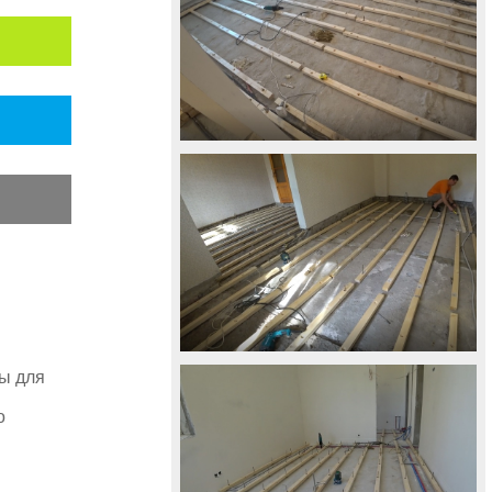
ы для
о