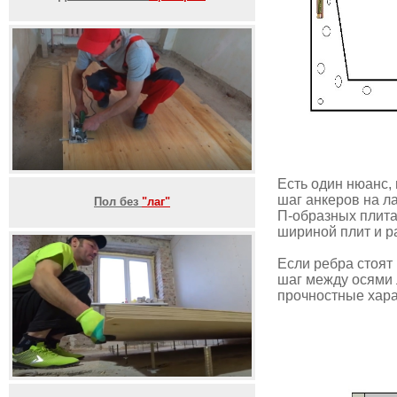
Есть один нюанс,
шаг анкеров на ла
Пол без
"лаг"
П-образных плита
шириной плит и р
Если ребра стоят 
шаг между осями л
прочностные хара