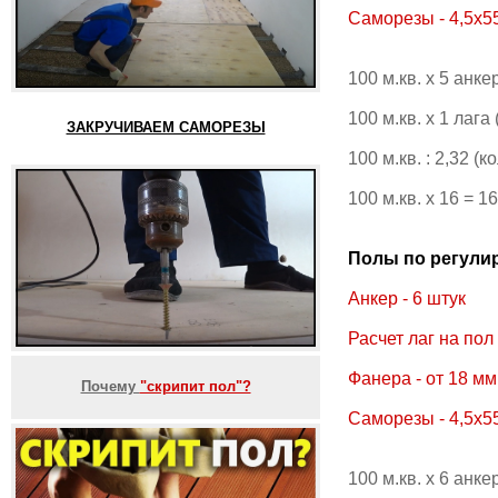
Саморезы - 4,5х5
100 м.кв. х 5 анк
100 м.кв. х 1 лага
ЗАКРУЧИВАЕМ САМОРЕЗЫ
100 м.кв. : 2,32 
100 м.кв. х 16 = 
Полы по регулиру
Анкер - 6 штук
Расчет лаг на пол
Фанера - от 18 мм
Почему
"скрипит пол"?
Саморезы - 4,5х5
100 м.кв. х 6 анк