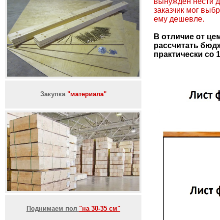
вынужден нести д
заказчик мог выб
ему дешевле.
В отличие от це
рассчитать бюдж
практически со 
Закупка
"материала"
Поднимаем пол
"на 30-35 см"