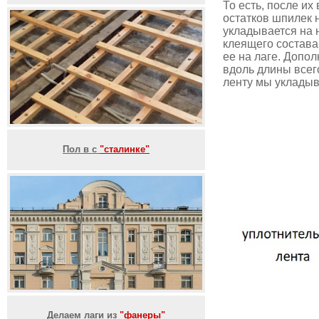
То есть, после их
остатков шпилек 
укладывается на 
клеящего состава
ее на лаге. Допо
вдоль длины всег
ленту мы уклады
Пол в с
"сталинке"
Делаем лаги из
"фанеры"