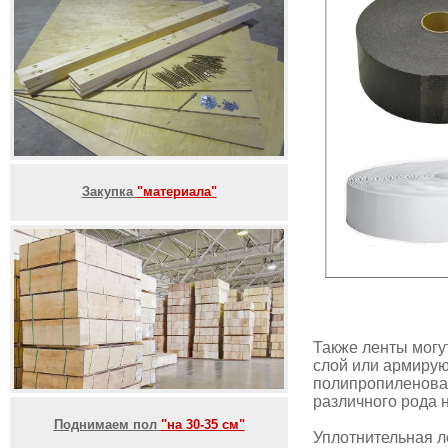
Закупка
"материала"
Также ленты могу
слой или армирую
полипропиленова
различного рода 
Поднимаем пол
"на 30-35 см"
Уплотнительная ле