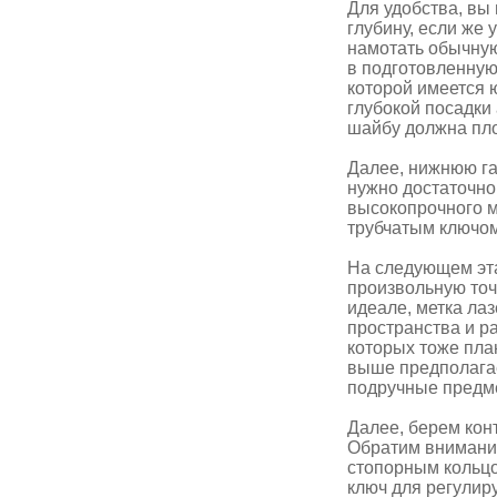
Для удобства, вы 
глубину, если же 
намотать обычную 
в подготовленную
которой имеется 
глубокой посадки
шайбу должна пло
Далее, нижнюю га
нужно достаточно 
высокопрочного ме
трубчатым ключом
На следующем эта
произвольную точк
идеале, метка ла
пространства и р
которых тоже пла
выше предполагае
подручные предме
Далее, берем кон
Обратим внимание
стопорным кольцо
ключ для регулир