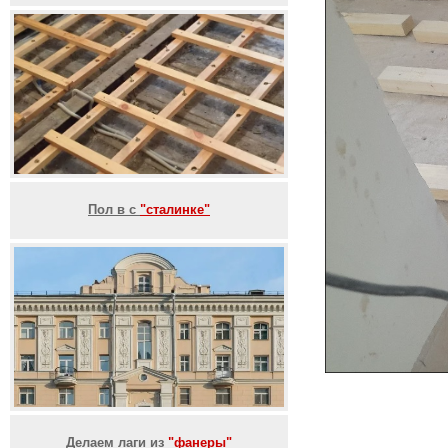
Пол в с
"сталинке"
Делаем лаги из
"фанеры"