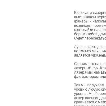
Включаем лазерны
выставляем перву
фанеры и напольн
возникает промеж
контргайки на ан
берем любой длин
будет пересекать
Лучше всего для 
не только механи
является удобным
Ставим его на пер
лазерный луч. Клю
лазера мы наматы
фломастером или 
Так мы получаем,
уровню любую опо
уровня. Мы берем
анкер ключом для 
сравняется с мет