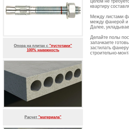
целом не требуетс
квартиру составля
Между листами фа
между фанерой и 
Далее, укладыва
Делайте полы посл
запачкаете готов
Опора на плитах с
"пустотами"
застилать фанеру 
100% надежность
строительно-монт
Расчет
"материала"