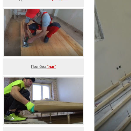
Пол без
"лаг"