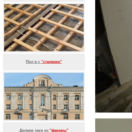
Пол в с
"сталинке"
Делаем лаги из
"фанеры"