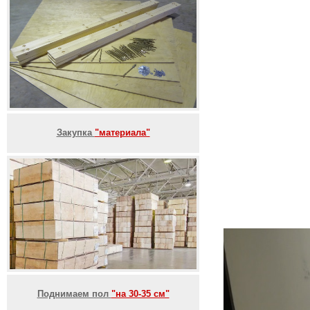
Закупка
"материала"
Поднимаем пол
"на 30-35 см"