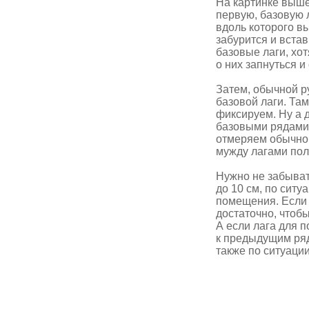
На картинке выше
первую, базовую л
вдоль которого вы
забурится и вста
базовые лаги, хо
о них запнуться и
Затем, обычной ру
базовой лаги. Там
фиксируем. Ну а 
базовыми рядами,
отмеряем обычной 
мужду лагами пол
Нужно не забыват
до 10 см, по сит
помещения. Если л
достаточно, чтоб
А если лага для 
к предыдущим ряда
также по ситуации