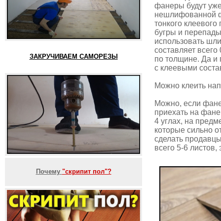
фанеры будут уже
нешлифованной фа
тонкого клеевого 
бугры и перепады
использовать шли
составляет всего
ЗАКРУЧИВАЕМ САМОРЕЗЫ
по толщине. Да и
с клеевыми соста
Можно клеить на
Можно, если фане
приехать на фане
4 углах, на пред
которые сильно о
сделать продавцы
всего 5-6 листов,
Почему
"скрипит пол"?