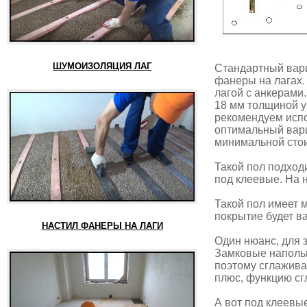
ШУМОИЗОЛЯЦИЯ ЛАГ
Стандартный вариа
фанеры на лагах.
лагой с анкерами
18 мм толщиной ук
рекомендуем испо
оптимальный вари
минимальной сто
Такой пол подход
под клеевые. На 
Такой пол имеет 
покрытие будет в
НАСТИЛ ФАНЕРЫ НА ЛАГИ
Один нюанс, для
Замковые напольн
поэтому сглажива
плюс, функцию сг
А вот под клеев