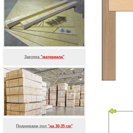
Закупка
"материала"
Поднимаем пол
"на 30-35 см"