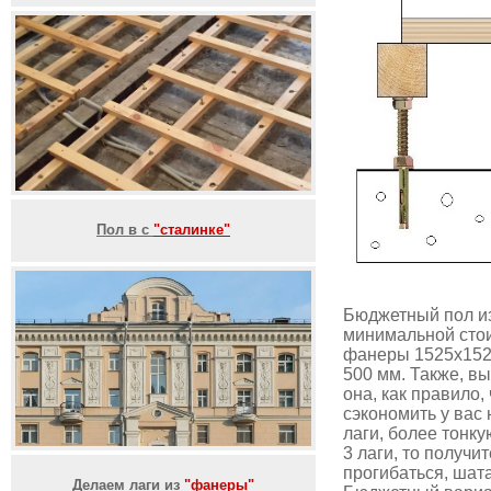
Пол в с
"сталинке"
Бюджетный пол из
минимальной стои
фанеры 1525х1525
500 мм. Также, в
она, как правило
сэкономить у вас 
лаги, более тонк
3 лаги, то получи
прогибаться, шата
Делаем лаги из
"фанеры"