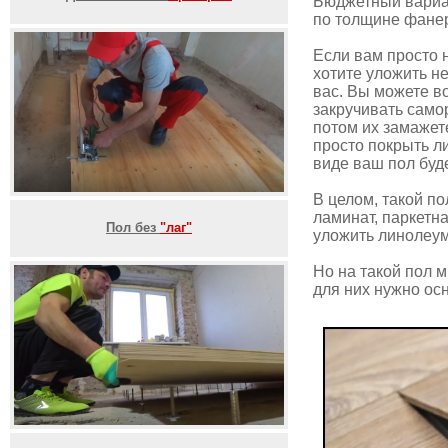
Бюджетный вариа
по толщине фанер
Если вам просто 
хотите уложить н
вас. Вы можете в
закручивать само
потом их замажет
просто покрыть л
виде ваш пол буд
В целом, такой п
ламинат, паркетн
Пол без
"лаг"
уложить линолеум
Но на такой пол 
для них нужно ос