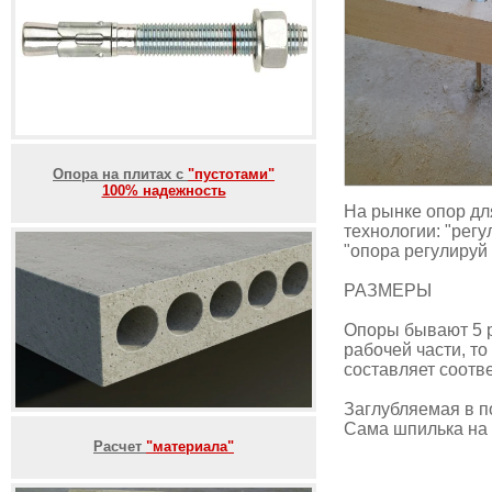
Опора на плитах с
"пустотами"
100% надежность
На рынке опор дл
технологии: "рег
"опора регулируй 
РАЗМЕРЫ
Опоры бывают 5 р
рабочей части, то
составляет соотве
Заглубляемая в п
Сама шпилька на 
Расчет
"материала"