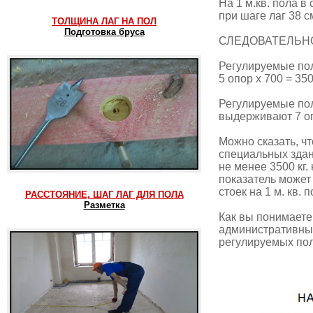
На 1 м.кв. пола в
при шаге лаг 38 с
ТОЛЩИНА ЛАГ НА ПОЛ
Подготовка бруса
СЛЕДОВАТЕЛЬН
Регулируемые по
5 опор х 700 = 3500
Регулируемые пол
выдерживают 7 опо
Можно сказать, ч
специальных здан
не менее 3500 кг.
показатель может 
стоек на 1 м. кв. п
РАССТОЯНИЕ, ШАГ ЛАГ ДЛЯ ПОЛА
Разметка
Как вы понимаете
административных
регулируемых пол