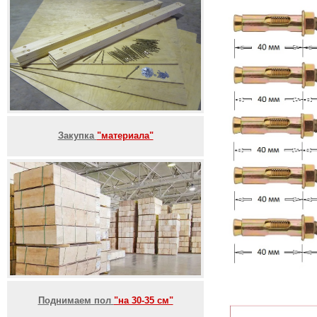
Закупка
"материала"
Поднимаем пол
"на 30-35 см"