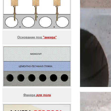
Основание под
"анкера"
Фанера
для пола