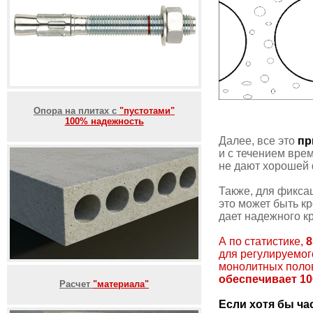
Опора на плитах с
"пустотами"
100% надежность
Далее, все это
пр
и с течением вр
не дают хорошей 
Также, для фикса
это может быть кр
дает надежного к
А по статистике,
для регулируемог
монолитных полов,
обеспечивает 1
Расчет
"материала"
Если хотя бы ча