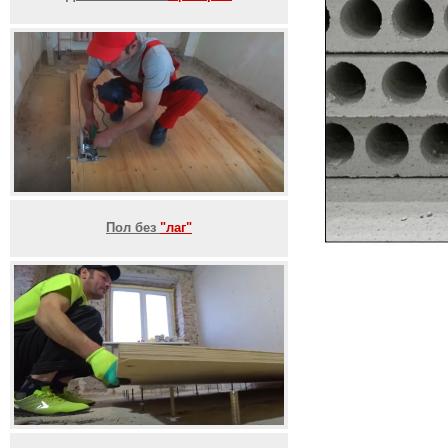
Пол без
"лаг"