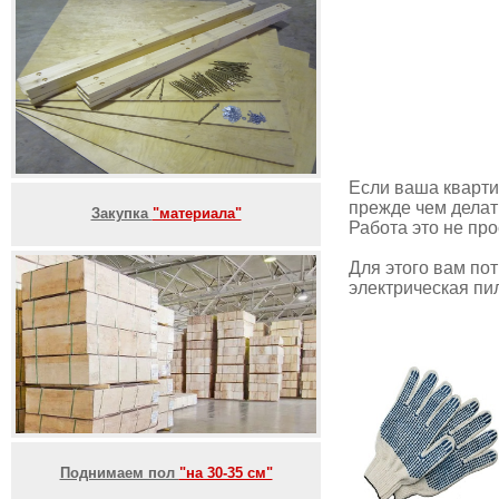
Если ваша кварти
прежде чем делат
Закупка
"материала"
Работа это не про
Для этого вам пот
электрическая пил
Поднимаем пол
"на 30-35 см"