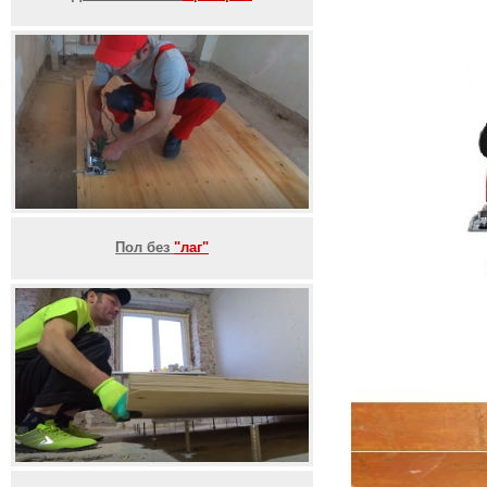
Пол без
"лаг"