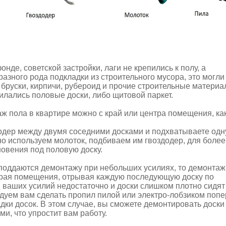
нде, советской застройки, лаги не крепились к полу, а
разного рода подкладки из строительного мусора, это могли
бруски, кирпичи, рубероид и прочие строительные материа
тилались половые доски, либо щитовой паркет.
ж пола в квартире можно с край или центра помещения, ка
одер между двумя соседними досками и подхватываете одн
но используем молоток, подбиваем им гвоздодер, для более
новения под половую доску.
 поддаются демонтажу при небольших усилиях, то демонтаж
края помещения, отрывая каждую последующую доску по
и ваших усилий недостаточно и доски слишком плотно сидят
ндуем вам сделать пропил пилой или электро-лобзиком попе
дки досок. В этом случае, вы сможете демонтировать доски
и, что упростит вам работу.