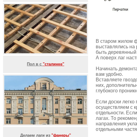
В старом жилом фо
выставлялись на 
быть деревянный 
А поверх лаг нас
Пол в с
"сталинке"
Начинать демонта
вам удобно.
Вставляете гвозд
них, дополнитель
глубокого проник
Если доски легко
осуществляем с 
отдельности. Есл
лагах. То рекоме
направления укла
отдельными частям
Делаем лаги из
"фанеры"