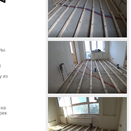
лы.
к
у из
 на
рек