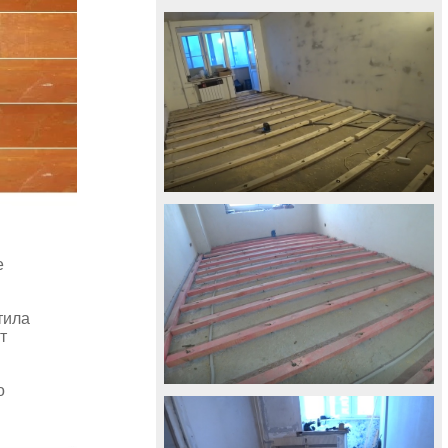
е
тила
т
о