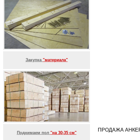
Закупка
"материала"
ПРОДАЖА АНКЕР
Поднимаем пол
"на 30-35 см"