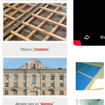
Пол в с
"сталинке"
Делаем лаги из
"фанеры"