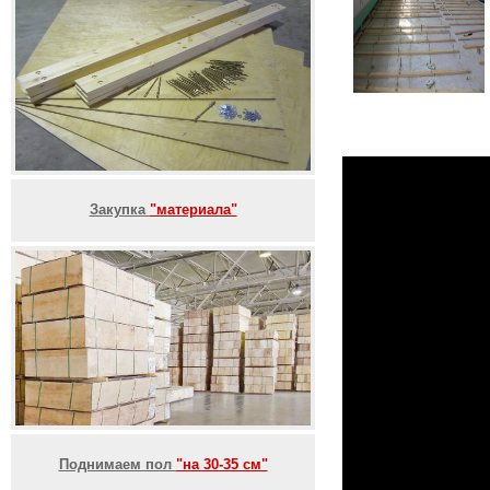
Закупка
"материала"
Поднимаем пол
"на 30-35 см"