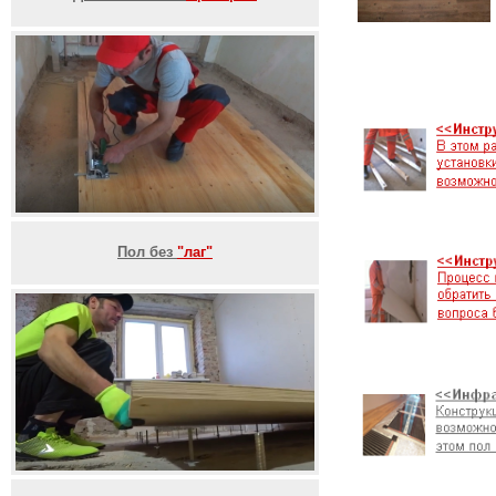
Пол без
"лаг"