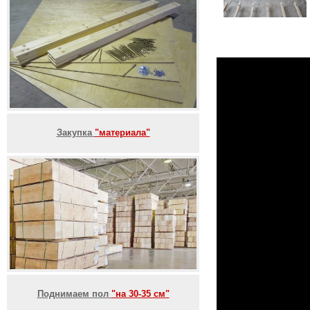
Закупка
"материала"
Поднимаем пол
"на 30-35 см"