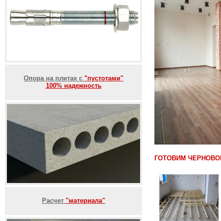
Опора на плитах с
"пустотами"
100% надежность
ГОТОВИМ ЧЕРНОВО
Расчет
"материала"