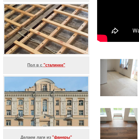
Пол в с
"сталинке"
Делаем лаги из
"фанеры"