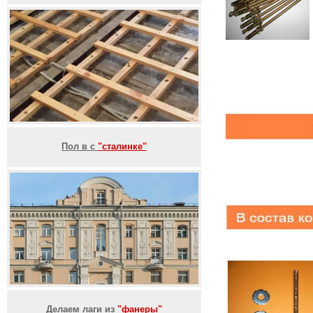
Пол в с
"сталинке"
Делаем лаги из
"фанеры"