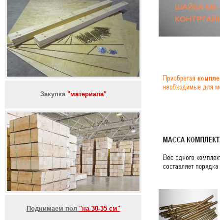
Закупка
"материала"
Поднимаем пол
"на 30-35 см"