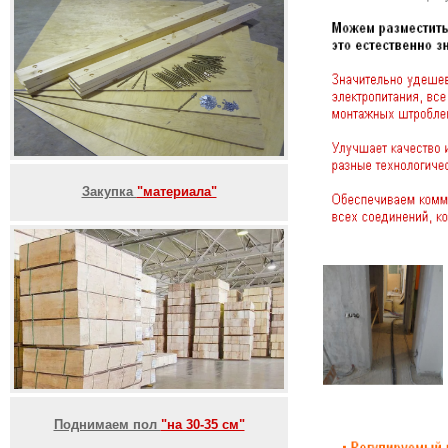
Закупка
"материала"
Поднимаем пол
"на 30-35 см"