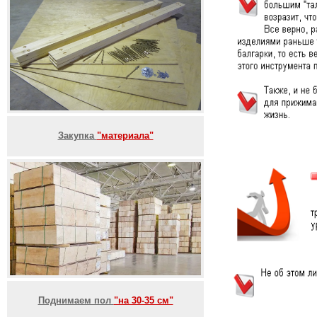
Закупка
"материала"
Поднимаем пол
"на 30-35 см"