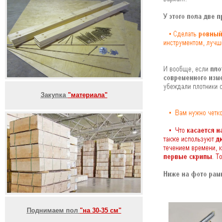
Закупка
"материала"
Поднимаем пол
"на 30-35 см"