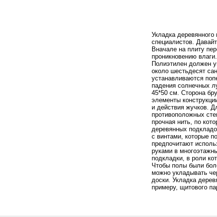
Укладка деревянного
специалистов. Давайт
Вначале на плиту пер
проникновению влаги.
Полиэтилен должен у
около шестьдесят сан
устанавливаются попе
падения солнечных лу
45*50 см. Сторона бр
элементы конструкци
и действия жучков. Д
противоположных сте
прочная нить, по кот
деревянных подкладо
с винтами, которые п
предпочитают использ
руками в многоэтажны
подкладки, в роли ко
Чтобы полы были бол
можно укладывать че
доски. Укладка дерев
примеру, щитового па