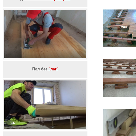
Пол без
"лаг"