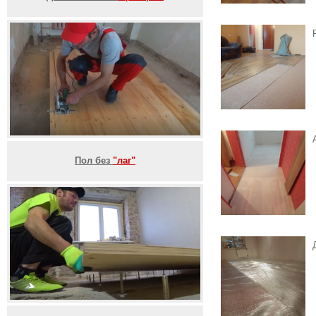
Пол без
"лаг"