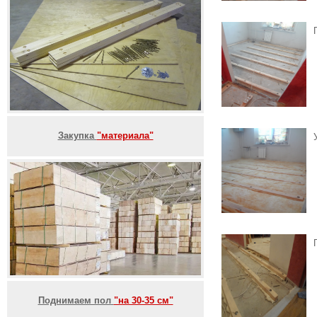
Закупка
"материала"
Поднимаем пол
"на 30-35 см"