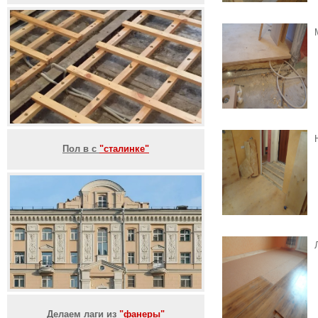
Пол в с
"сталинке"
Делаем лаги из
"фанеры"