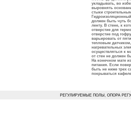
укладывать, во изб
выровнять основани
стыки строительным
Гидроизоляционный 
должен быть чуть б
ленту. В стене, к к
отверстие для термо
отверстие под гофру
варьировать от пят
тепловым датчиком,
нагревательных эле
осуществляться к м
от стен не должен б
На конечном мате и
питания. Если повер
быть не ниже трех 
покрываться кафелем
РЕГУЛИРУЕМЫЕ ПОЛЫ, ОПОРА РЕГ