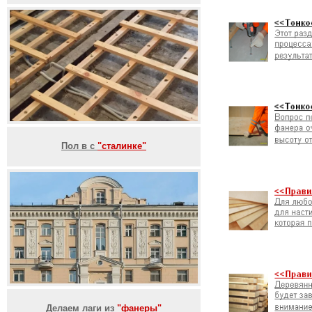
Пол в с
"сталинке"
Делаем лаги из
"фанеры"