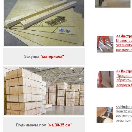
Закупка
"материала"
Поднимаем пол
"на 30-35 см"