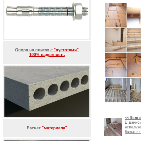
Опора на плитах с
"пустотами"
100% надежность
Расчет
"материала"