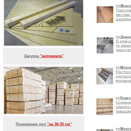
Закупка
"материала"
Поднимаем пол
"на 30-35 см"