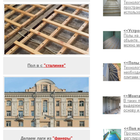
Пол в с
"сталинке"
Делаем лаги из
"фанеры"