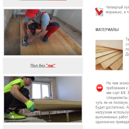
Пол без
"лаг"