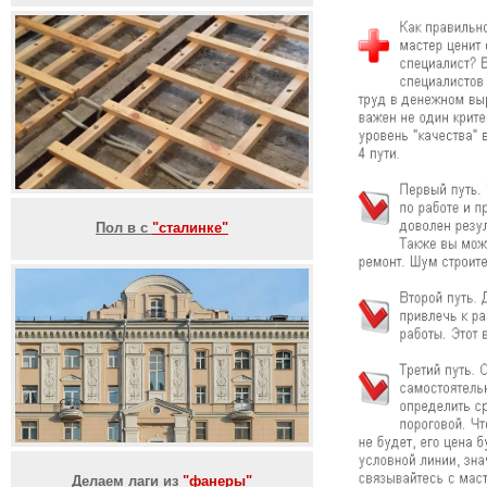
Пол в с
"сталинке"
Делаем лаги из
"фанеры"