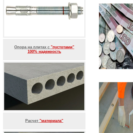
Опора на плитах с
"пустотами"
100% надежность
Расчет
"материала"