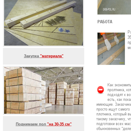
Закупка
"материала"
Поднимаем пол
"на 30-35 см"