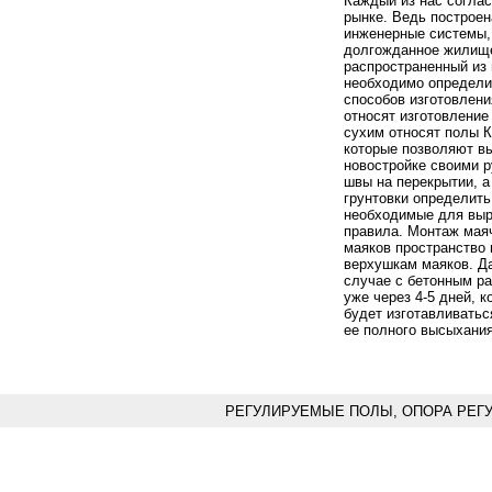
Каждый из нас соглас
рынке. Ведь построен
инженерные системы, 
долгожданное жилище
распространенный из 
необходимо определит
способов изготовлени
относят изготовление
сухим относят полы К
которые позволяют вы
новостройке своими р
швы на перекрытии, а
грунтовки определить
необходимые для выр
правила. Монтаж мая
маяков пространство
верхушкам маяков. Да
случае с бетонным ра
уже через 4-5 дней, 
будет изготавливатьс
ее полного высыхания
РЕГУЛИРУЕМЫЕ ПОЛЫ, ОПОРА РЕГ