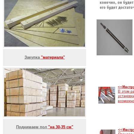
Закупка
"материала"
Поднимаем пол
"на 30-35 см"