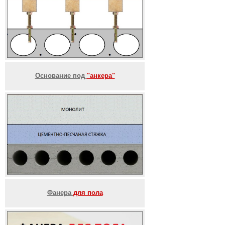
Основание под
"анкера"
Фанера
для пола