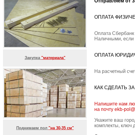
Отправляем от 3
ОПЛАТА ФИЗИЧ
Оплата Сбербанк
Наличными, если
ОПЛАТА ЮРИДИ
Закупка
"материала"
На расчетный сч
КАК СДЕЛАТЬ ЗА
Напишите нам лю
на почту ekb-pol
Укажите ваш город
комплекты, ключ 
Поднимаем пол
"на 30-35 см"